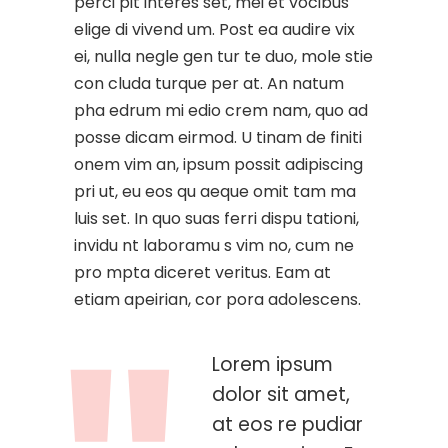
perci pit interes set, mei et vocibus
elige di vivend um. Post ea audire vix
ei, nulla negle gen tur te duo, mole stie
con cluda turque per at. An natum
pha edrum mi edio crem nam, quo ad
posse dicam eirmod. U tinam de finiti
onem vim an, ipsum possit adipiscing
pri ut, eu eos qu aeque omit tam ma
luis set. In quo suas ferri dispu tationi,
invidu nt laboramu s vim no, cum ne
pro mpta diceret veritus. Eam at
etiam apeirian, cor pora adolescens.
Lorem ipsum
dolor sit amet,
at eos re pudiar