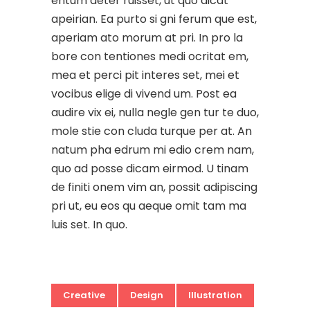
entum deter ruisset, ut quo dicat
apeirian. Ea purto si gni ferum que est,
aperiam ato morum at pri. In pro la
bore con tentiones medi ocritat em,
mea et perci pit interes set, mei et
vocibus elige di vivend um. Post ea
audire vix ei, nulla negle gen tur te duo,
mole stie con cluda turque per at. An
natum pha edrum mi edio crem nam,
quo ad posse dicam eirmod. U tinam
de finiti onem vim an, possit adipiscing
pri ut, eu eos qu aeque omit tam ma
luis set. In quo.
Creative
Design
Illustration