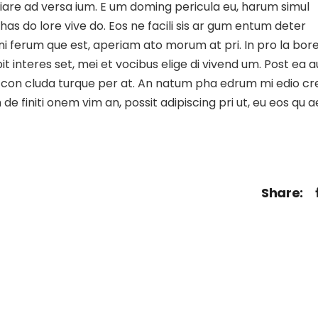
iare ad versa ium. E um doming pericula eu, harum simul
 has do lore vive do. Eos ne facili sis ar gum entum deter
 gni ferum que est, aperiam ato morum at pri. In pro la bor
t interes set, mei et vocibus elige di vivend um. Post ea a
stie con cluda turque per at. An natum pha edrum mi edio c
e finiti onem vim an, possit adipiscing pri ut, eu eos qu 
Share: