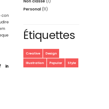
Non classé
(1)
Personal
(11)
e con
udire
rem
Étiquettes
aeque
Creative
Design
Illustration
Popular
Style