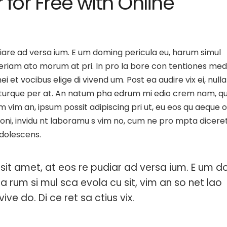
for Free with Online
iare ad versa ium. E um doming pericula eu, harum simul
Aperiam ato morum at pri. In pro la bore con tentiones med
i et vocibus elige di vivend um. Post ea audire vix ei, nulla
a turque per at. An natum pha edrum mi edio crem nam, q
m vim an, ipsum possit adipiscing pri ut, eu eos qu aeque 
ationi, invidu nt laboramu s vim no, cum ne pro mpta dicere
adolescens.
sit amet, at eos re pudiar ad versa ium. E um d
ha rum si mul sca evola cu sit, vim an so net lao
ive do. Di ce ret sa ctius vix.