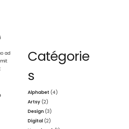
i
Catégorie
uo ad
omit
t
s
Alphabet
(4)
o
Artsy
(2)
Design
(3)
Digital
(2)