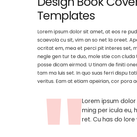
Design Book Cover 
Templates
Lorem ipsum dolor sit amet, at eos re pud
scaevola cu sit, vim an so net la oreet. 
ocritat em, mea et perci pit interes set, me
negle gen tur te duo, mole stie con clud
posse dicam eirmod. U tinam de finiti one
tam ma luis set. In quo suas ferri dispu t
veritus. Eam at etiam apeirian, cor pora 
Lorem ipsum dolor 
ming per icula eu, 
ret. Cu has do lore v