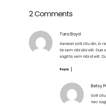
2 Comments
Tara Boyd
Aenean solli citu din, lo 
tis sem nibi idoi elit. Dui
sagittis sem nibi id elit. 
Reply
Betsy P
Solli ci
nec sagi