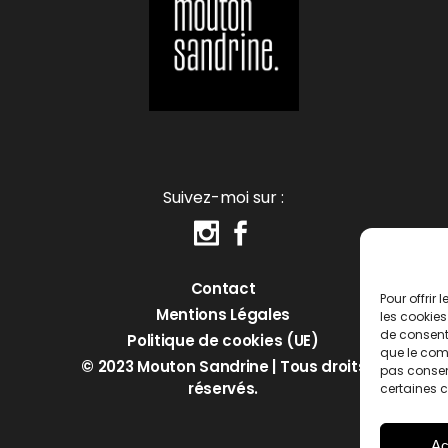
Suivez-moi sur :
Contact
Pour offrir
Mentions Légales
les cookies
de consenti
Politique de cookies (UE)
que le comp
© 2023 Mouton Sandrine | Tous droits
pas consent
réservés.
certaines c
Ac