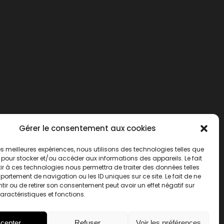
Gérer le consentement aux cookies
 les meilleures expériences, nous utilisons des technologies telles que
 pour stocker et/ou accéder aux informations des appareils. Le fait
r à ces technologies nous permettra de traiter des données telles
ortement de navigation ou les ID uniques sur ce site. Le fait de ne
ir ou de retirer son consentement peut avoir un effet négatif sur
aractéristiques et fonctions.
cepter
Refuser
Voir les préférences