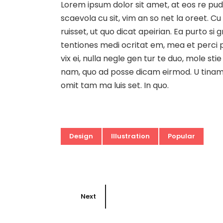
Lorem ipsum dolor sit amet, at eos re pud
scaevola cu sit, vim an so net la oreet. Cu
ruisset, ut quo dicat apeirian. Ea purto si
tentiones medi ocritat em, mea et perci pi
vix ei, nulla negle gen tur te duo, mole 
nam, quo ad posse dicam eirmod. U tinam d
omit tam ma luis set. In quo.
Design
Illustration
Popular
Next