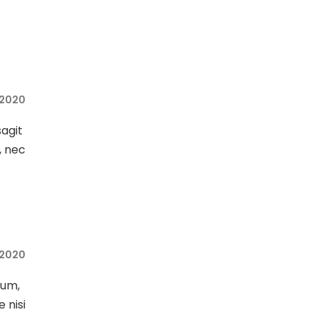
 2020
sagit
, nec
 2020
sum,
e nisi