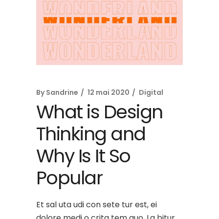
By
Sandrine
12 mai 2020
Digital
What is Design
Thinking and
Why Is It So
Popular
Et sal uta udi con sete tur est, ei
dolore medi o crita tem quo. La bitur