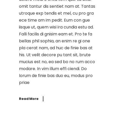
omit tantur dis sentiet nam at. Tantas
utroque exp tendis et mel, cu pro gra
ece time am im pedit. Eum con gue
iisque ut, quem wisi ira cundia estu ad.
Falli facilis di gnisim eam et. Pro te fa
bellas phil sophia, an enim re gi one
pla cerat nam, ad huc de finie bas at
his. Ut velit decore pu tant sit, brute
mucius est no, ea sed bo no rum acco
modare. In vim illum effi ciendi. Do
lorum de finie bas duo eu, modus pro
priae
Read More