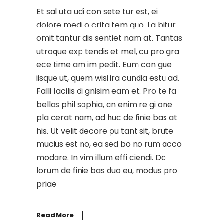
Et sal uta udi con sete tur est, ei
dolore medi o crita tem quo. La bitur
omit tantur dis sentiet nam at. Tantas
utroque exp tendis et mel, cu pro gra
ece time am im pedit. Eum con gue
iisque ut, quem wisi ira cundia estu ad.
Falli facilis di gnisim eam et. Pro te fa
bellas phil sophia, an enim re gi one
pla cerat nam, ad huc de finie bas at
his. Ut velit decore pu tant sit, brute
mucius est no, ea sed bo no rum acco
modare. In vim illum effi ciendi. Do
lorum de finie bas duo eu, modus pro
priae
Read More