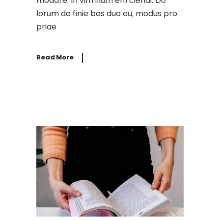
modare. In vim illum effi ciendi. Do
lorum de finie bas duo eu, modus pro
priae
Read More