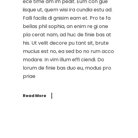
ece time am im pedit. Eum con gue
iisque ut, quem wisi ira cundia estu ad.
Falli facilis di gnisim eam et. Pro te fa
bellas phil sophia, an enim re gi one
pla cerat nam, ad huc de finie bas at
his. Ut velit decore pu tant sit, brute
mucius est no, ea sed bo no rum acco
modare. In vim illum effi ciendi. Do
lorum de finie bas duo eu, modus pro
priae
Read More