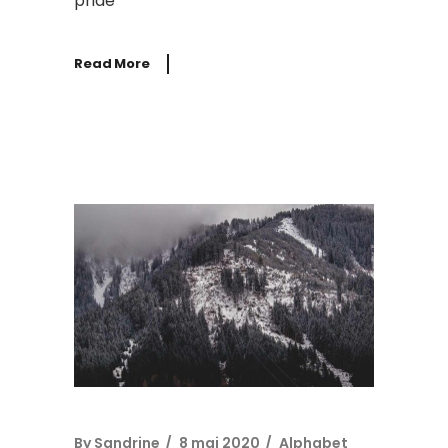
priae
Read More
By
Sandrine
8 mai 2020
Alphabet