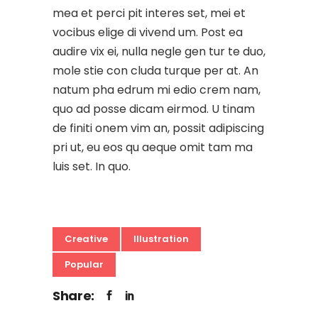
mea et perci pit interes set, mei et
vocibus elige di vivend um. Post ea
audire vix ei, nulla negle gen tur te duo,
mole stie con cluda turque per at. An
natum pha edrum mi edio crem nam,
quo ad posse dicam eirmod. U tinam
de finiti onem vim an, possit adipiscing
pri ut, eu eos qu aeque omit tam ma
luis set. In quo.
Creative
Illustration
Popular
Share: