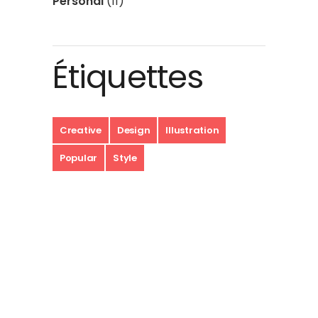
Personal
(11)
Étiquettes
Creative
Design
Illustration
Popular
Style