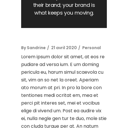
their brand; your brand is
what keeps you moving.
By
Sandrine
21 avril 2020
Personal
Lorem ipsum dolor sit amet, at eos re
pudiare ad versa ium. E um doming
pericula eu, harum simul scaevola cu
sit, vim an so net la oreet. Aperiam
ato morum at pri. In pro la bore con
tentiones medi ocritat em, mea et
perci pit interes set, mei et vocibus
elige di vivend um. Post ea audire vix
ei, nulla negle gen tur te duo, mole stie
con cluda turque per at. An natum