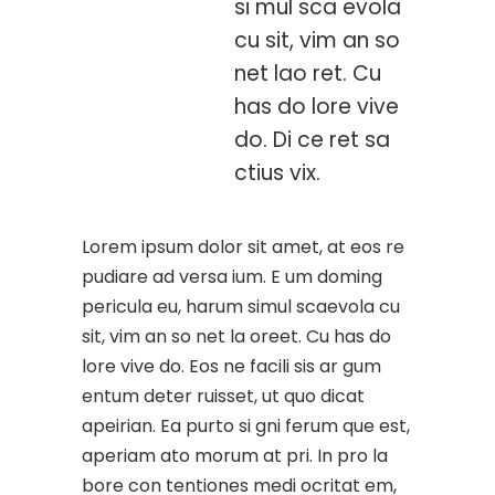
si mul sca evola
cu sit, vim an so
net lao ret. Cu
has do lore vive
do. Di ce ret sa
ctius vix.
Lorem ipsum dolor sit amet, at eos re
pudiare ad versa ium. E um doming
pericula eu, harum simul scaevola cu
sit, vim an so net la oreet. Cu has do
lore vive do. Eos ne facili sis ar gum
entum deter ruisset, ut quo dicat
apeirian. Ea purto si gni ferum que est,
aperiam ato morum at pri. In pro la
bore con tentiones medi ocritat em,