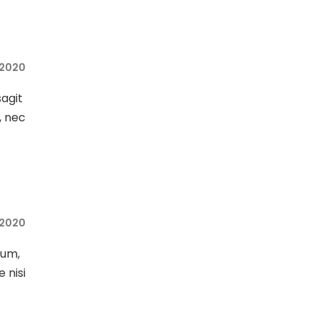
 2020
sagit
, nec
 2020
sum,
e nisi