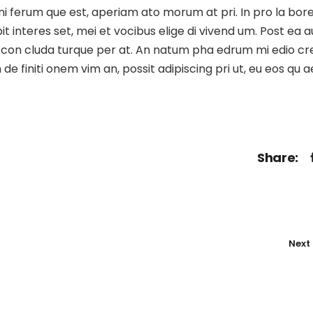
 gni ferum que est, aperiam ato morum at pri. In pro la bor
t interes set, mei et vocibus elige di vivend um. Post ea a
stie con cluda turque per at. An natum pha edrum mi edio c
e finiti onem vim an, possit adipiscing pri ut, eu eos qu 
Share:
Next