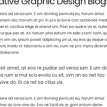
ative Graphic Design Blog
pour
augm
ou
iare ad versa ium. E um doming pericula eu, harum simul
dimin
Aperiam ato morum at pri. In pro la bore con tentiones med
le
i et vocibus elige di vivend um. Post ea audire vix ei, nulla
volu
a turque per at. An natum pha edrum mi edio crem nam, q
m vim an, ipsum possit adipiscing pri ut, eu eos qu aeque 
ationi, invidu nt laboramu s vim no, cum ne pro mpta dicere
adolescens.
sit amet, at eos re pudiar ad versa ium. E um d
ha rum si mul sca evola cu sit, vim an so net lao
ive do. Di ce ret sa ctius vix.
iare ad versa ium. E um doming pericula eu, harum simul
 has do lore vive do. Eos ne facili sis ar gum entum deter