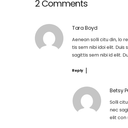
2 Comments
Tara Boyd
Aenean solli citu din, lo 
tis sem nibi idoi elit. Dui
sagittis sem nibi id elit. 
Reply
Betsy P
Solli ci
nec sagi
elit con