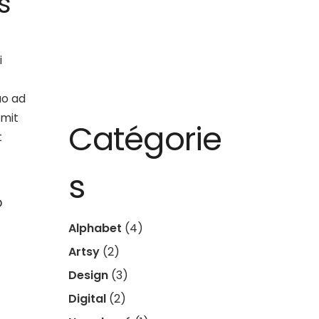
s
enter
uer
i
me.
uo ad
omit
Catégorie
t
s
o
Alphabet
(4)
Artsy
(2)
Design
(3)
Digital
(2)