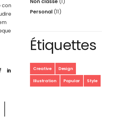
Non classé
(1)
e con
Personal
(11)
udire
rem
aeque
Étiquettes
Creative
Design
Illustration
Popular
Style