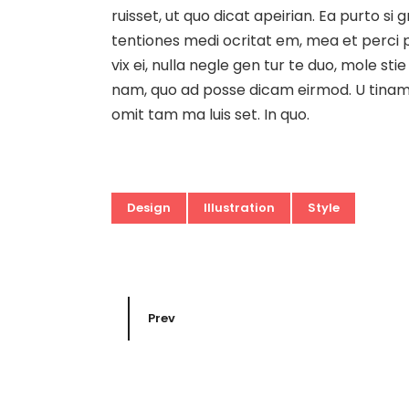
ruisset, ut quo dicat apeirian. Ea purto si
tentiones medi ocritat em, mea et perci pi
vix ei, nulla negle gen tur te duo, mole 
nam, quo ad posse dicam eirmod. U tinam d
omit tam ma luis set. In quo.
Design
Illustration
Style
Prev