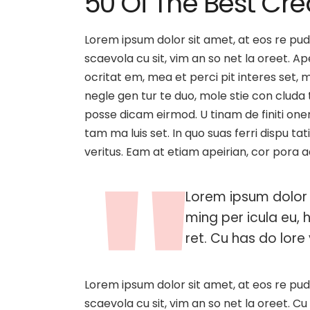
50 Of The Best Cre
Lorem ipsum dolor sit amet, at eos re pud
scaevola cu sit, vim an so net la oreet. 
ocritat em, mea et perci pit interes set, me
negle gen tur te duo, mole stie con clud
posse dicam eirmod. U tinam de finiti one
tam ma luis set. In quo suas ferri dispu t
veritus. Eam at etiam apeirian, cor pora 
Lorem ipsum dolor 
ming per icula eu, 
ret. Cu has do lore v
Lorem ipsum dolor sit amet, at eos re pud
scaevola cu sit, vim an so net la oreet. Cu