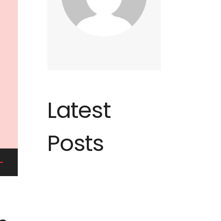
Latest
Posts
ez
es
/bas