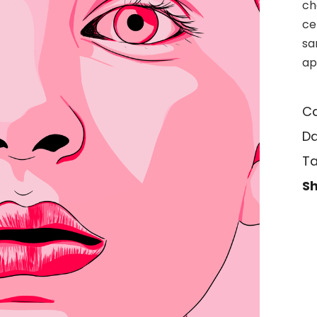
ch
ce
sa
ap
Ca
Da
Ta
Sh