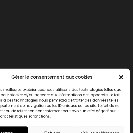
Gérer le consentement aux cookies
 les meilleures expériences, nous utilisons des technologies telles que
 pour stocker et/ou accéder aux informations des appareils. Le fait
r à ces technologies nous permettra de traiter des données telles
ortement de navigation ou les ID uniques sur ce site. Le fait de ne
ir ou de retirer son consentement peut avoir un effet négatif sur
aractéristiques et fonctions.