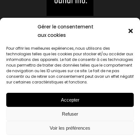
Suivez-moi sur :
Gérer le consentement
aux cookies
Pour offrir les meilleures expériences, nous utilisons des
Contact
technologies telles que les cookies pour stocker et/ou accéder aux
Mentions Légales
informations des appareils. Le fait de consentir à ces technologies
nous permettra de traiter des données telles que le comportement
Politique de cookies (UE)
de navigation ou les ID uniques sur ce site. Le fait de ne pas
© 2023 Mouton Sandrine | Tous droits
consentir ou de retirer son consentement peut avoir un effet négatif
sur certaines caractéristiques et fonctions.
réservés.
Accepter
Refuser
Voir les préférences